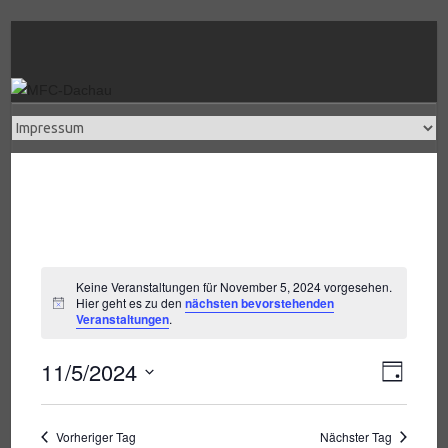
Skip
to
content
Keine Veranstaltungen für November 5, 2024 vorgesehen.
Hier geht es zu den
nächsten bevorstehenden
H
Veranstaltungen
.
i
n
w
11/5/2024
V
e
A
T
i
a
e
D
s
g
a
r
n
Vorheriger Tag
Nächster Tag
t