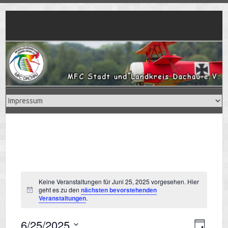
Skip
to
content
Keine Veranstaltungen für Juni 25, 2025 vorgesehen. Hier
geht es zu den
nächsten bevorstehenden
H
Veranstaltungen
.
i
n
w
6/25/2025
V
e
T