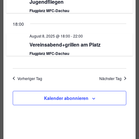
Jugendfliegen
s
n
m
Flugplatz MFC-Dachau
w
s
i
ä
18:00
t
h
a
l
August 8, 2025 @ 18:00
-
22:00
c
e
Vereinsabend+grillen am Platz
l
n
Flugplatz MFC-Dachau
h
t
.
u
t
n
Vorheriger Tag
Nächster Tag
g
e
A
Kalender abonnieren
n
n
s
-
i
c