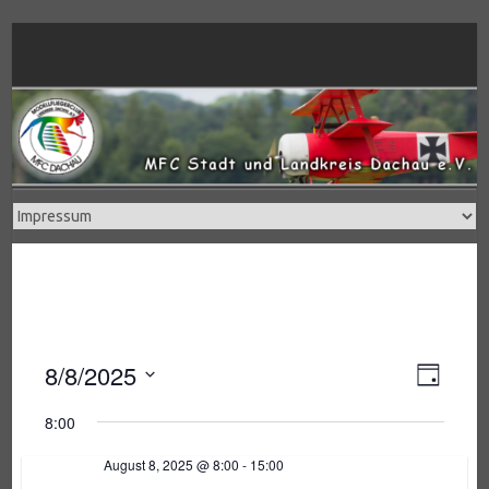
Skip
to
content
8/8/2025
V
A
T
a
e
D
g
8:00
a
r
n
t
August 8, 2025 @ 8:00
-
15:00
a
u