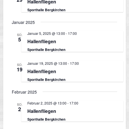
Hallenfliegen
s
n
m
Sporthalle Bergkirchen
w
s
i
ä
Januar 2025
t
h
a
l
Januar 5, 2025 @ 13:00
-
17:00
SO.
c
5
e
Hallenfliegen
l
n
Sporthalle Bergkirchen
h
t
.
u
Januar 19, 2025 @ 13:00
-
17:00
SO.
t
19
n
Hallenfliegen
g
Sporthalle Bergkirchen
e
A
Februar 2025
n
n
Februar 2, 2025 @ 13:00
-
17:00
SO.
s
2
Hallenfliegen
-
i
Sporthalle Bergkirchen
c