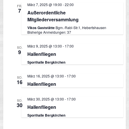
o
März 7, 2025 @ 19:00
-
22:00
n
FR.
7
Außerordentliche
n
Mitgliederversammlung
Vikos Gaststätte
Bgm.-Rabl-Str.1, Hebertshausen
Bisherige Anmeldungen: 37
März 9, 2025 @ 13:00
-
17:00
SO.
9
Hallenfliegen
Sporthalle Bergkirchen
März 16, 2025 @ 13:00
-
17:00
SO.
16
Hallenfliegen
März 30, 2025 @ 13:00
-
17:00
SO.
30
Hallenfliegen
Sporthalle Bergkirchen