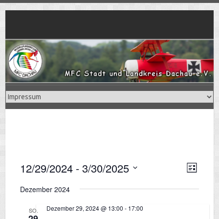
Skip
to
content
12/29/2024
 - 
3/30/2025
V
A
L
i
e
D
s
Dezember 2024
a
t
r
n
e
t
Dezember 29, 2024 @ 13:00
-
17:00
SO.
a
29
u