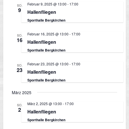
N
Februar 9, 2025 @ 13:00
-
17:00
h
SO.
9
Hallenfliegen
t
a
Sporthalle Bergkirchen
e
v
n
Februar 16, 2025 @ 13:00
-
17:00
SO.
16
Hallenfliegen
-
i
Sporthalle Bergkirchen
N
a
Februar 23, 2025 @ 13:00
-
17:00
g
SO.
23
v
Hallenfliegen
i
Sporthalle Bergkirchen
a
g
März 2025
t
a
März 2, 2025 @ 13:00
-
17:00
SO.
t
2
Hallenfliegen
i
i
Sporthalle Bergkirchen
o