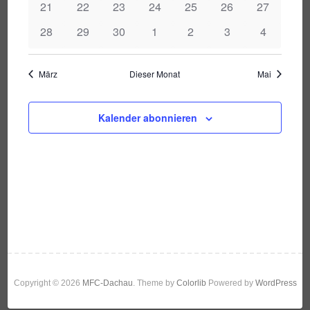
i
21
22
23
24
25
26
27
t
h
e
28
29
30
1
2
3
4
a
l
c
e
l
n
n
h
März
Dieser Monat
Mai
t
.
u
d
t
Kalender abonnieren
n
g
e
e
A
r
n
n
s
v
-
i
c
o
N
h
Copyright © 2026
MFC-Dachau
. Theme by
Colorlib
Powered by
WordPress
n
t
a