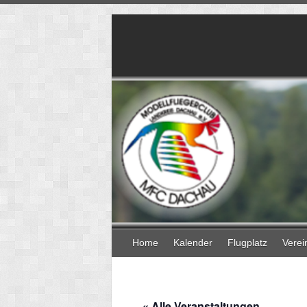
Skip
to
content
Home
Kalender
Flugplatz
Verei
« Alle Veranstaltungen